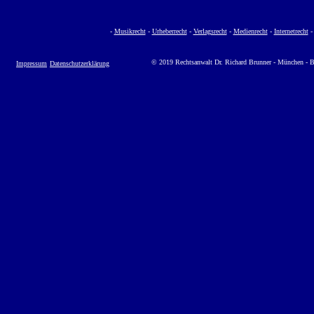
-
Musikrecht
-
Urheberrecht
-
Verlagsrecht
-
Medienrecht
-
Internetrecht
© 2019 Rechtsanwalt Dr. Richard Brunner - München - B
Impressum
Datenschutzerklärung